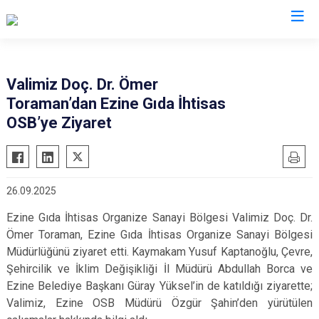
Çanakkale
Valimiz Doç. Dr. Ömer
Toraman’dan Ezine Gıda İhtisas
Ayvacık
Ezine
OSB’ye Ziyaret
Bayramiç
Gelibolu
Biga
Gökçeada
Bozcaada
Lapseki
26.09.2025
Çan
Yenice
Ezine Gıda İhtisas Organize Sanayi Bölgesi Valimiz Doç. Dr.
Eceabat
Ömer Toraman, Ezine Gıda İhtisas Organize Sanayi Bölgesi
Müdürlüğünü ziyaret etti. Kaymakam Yusuf Kaptanoğlu, Çevre,
Şehircilik ve İklim Değişikliği İl Müdürü Abdullah Borca ve
Ezine Belediye Başkanı Güray Yüksel’in de katıldığı ziyarette;
Valimiz, Ezine OSB Müdürü Özgür Şahin’den yürütülen