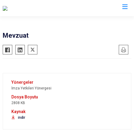
Çanakkale
Mevzuat
Ayvacık
Ezine
Bayramiç
Gelibolu
Biga
Gökçeada
Bozcaada
Lapseki
Çan
Yenice
İmza Yetkileri Yönergesi
Eceabat
2808 KB
indir