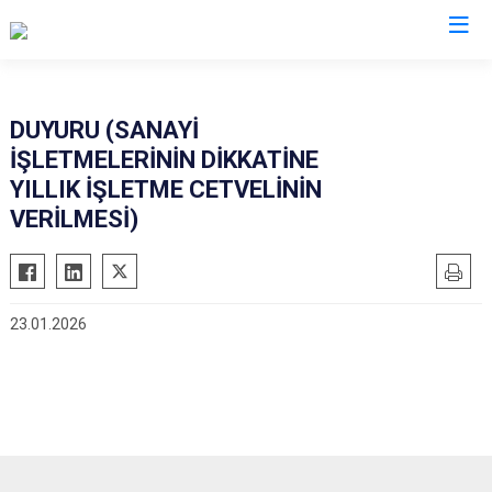
Çanakkale
DUYURU (SANAYİ
İŞLETMELERİNİN DİKKATİNE
Ayvacık
Ezine
YILLIK İŞLETME CETVELİNİN
Bayramiç
Gelibolu
VERİLMESİ)
Biga
Gökçeada
Bozcaada
Lapseki
Çan
Yenice
23.01.2026
Eceabat